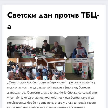
Светски дан против ТБЦ-
а
„Светски дан борбе против туберкулозе“, пре свега имајући у
виду опасност по здравље коју изазива једна од болести
данашњице. Основни циљ ове акције је био да се суграђани
упознају како са опасностима које носи ова болест тако и са
могућностима борбе против исте, а све у циљу ширења свести
код суграђана о обавези редовне контроле, контроле