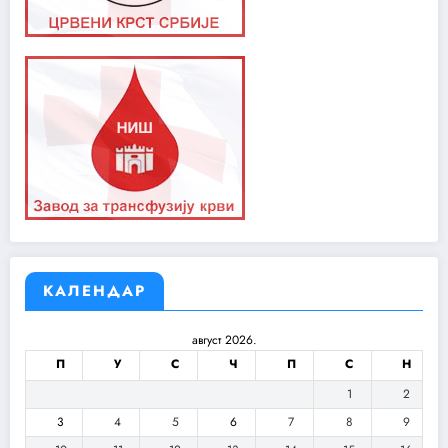
КАЛЕНДАР
август 2026.
П
У
С
Ч
П
С
Н
1
2
3
4
5
6
7
8
9