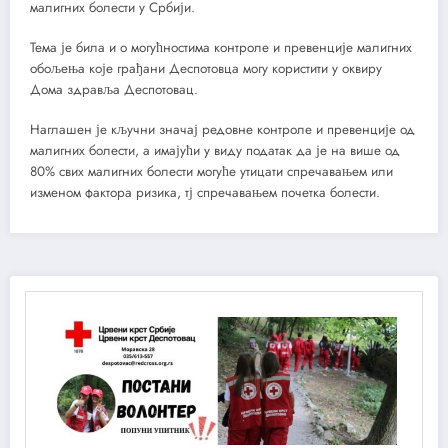
малигних болести у Србији.
Тема је била и о могућностима контроле и превенције малигних
обољења које грађани Деспотовца могу користити у оквиру
Дома здравља Деспотовац.
Наглашен је кључни значај редовне контроле и превенције од
малигних болести, а имајући у виду податак да је нa више од
80% свих малигних болести могуће утицати спречавањем или
изменом фактора ризика, тј спречавањем почетка болести.