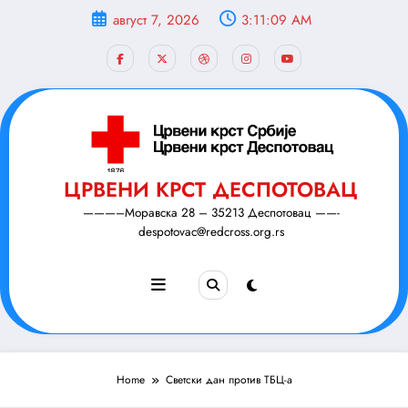
Скочи
август 7, 2026
3:11:10 AM
на
садржај
ЦРВЕНИ КРСТ ДЕСПОТОВАЦ
———–Моравска 28 – 35213 Деспотовац ——-
despotovac@redcross.org.rs
Home
Светски дан против ТБЦ-а