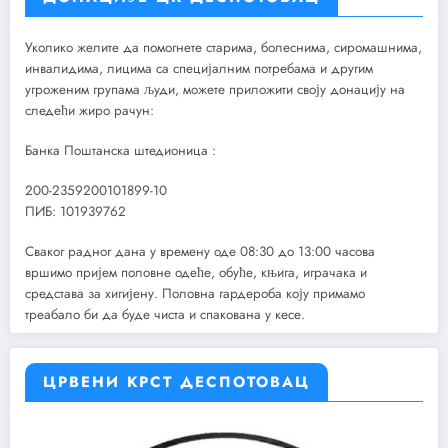
Уколико желите да помогнете старима, болеснима, сиромашнима,
инвалидима, лицима са специјалним потребама и другим
угроженим групама људи, можете приложити своју донацију на
следећи жиро рачун:
Банка Поштанска штедионица :
200-2359200101899-10
ПИБ: 101939762
Сваког радног дана у времену оде 08:30 до 13:00 часова
вршимо пријем половне одеће, обуће, књига, играчака и
средстава за хигијену. Половна гардероба коју примамо
треабало би да буде чиста и спакована у кесе.
ЦРВЕНИ КРСТ ДЕСПОТОВАЦ