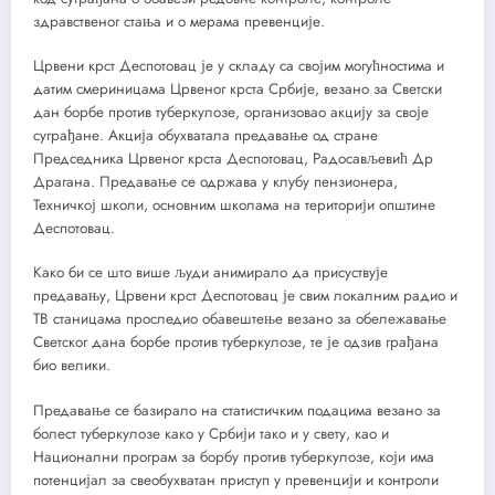
здравственог стања и о мерама превенције.
Црвени крст Деспотовац је у складу са својим могућностима и
датим смериницама Црвеног крста Србије, везано за Светски
дан борбе против туберкулозе, организовао акцију за своје
суграђане. Акција обухватала предавање од стране
Председника Црвеног крста Деспотовац,
Радосављевић Др
Драгана
. Предавање се одржава у клубу пензионера,
Техничкој школи, основним школама на територији општине
Деспотовац.
Како би се што више људи анимирало да присуствује
предавању, Црвени крст Деспотовац је свим локалним радио и
ТВ станицама проследио обавештење везано за обележавање
Светског дана борбе против туберкулозе, те је одзив грађана
био велики.
Предавање се базирало на статистичким подацима везано за
болест туберкулозе како у Србији тако и у свету, као и
Национални програм за борбу против туберкулозе, који има
потенцијал за свеобухватан приступ у превенцији и контроли