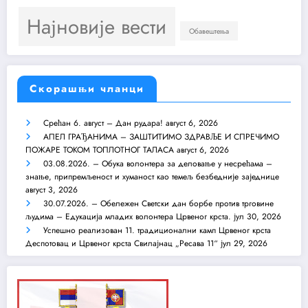
Најновије вести
Обавештења
Скорашњи чланци
Срећан 6. август – Дан рудара!
август 6, 2026
АПЕЛ ГРАЂАНИМА – ЗАШТИТИМО ЗДРАВЉЕ И СПРЕЧИМО
ПОЖАРЕ ТОКОМ ТОПЛОТНОГ ТАЛАСА
август 6, 2026
03.08.2026. – Обука волонтера за деловање у несрећама –
знање, припремљеност и хуманост као темељ безбедније заједнице
август 3, 2026
30.07.2026. – Обележен Светски дан борбе против трговине
људима – Едукација младих волонтера Црвеног крста.
јул 30, 2026
Успешно реализован 11. традиционални камп Црвеног крста
Деспотовац и Црвеног крста Свилајнац „Ресава 11“
јул 29, 2026