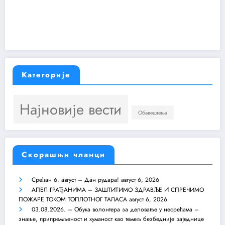
Категорије
Најновије вести
Обавештења
Скорашњи чланци
Срећан 6. август – Дан рудара!
август 6, 2026
АПЕЛ ГРАЂАНИМА – ЗАШТИТИМО ЗДРАВЉЕ И СПРЕЧИМО
ПОЖАРЕ ТОКОМ ТОПЛОТНОГ ТАЛАСА
август 6, 2026
03.08.2026. – Обука волонтера за деловање у несрећама –
знање, припремљеност и хуманост као темељ безбедније заједнице