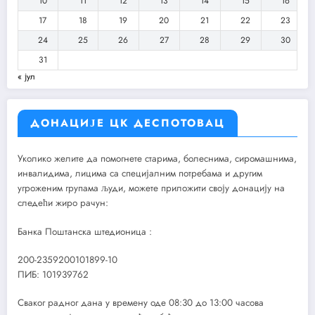
10
11
12
13
14
15
16
17
18
19
20
21
22
23
24
25
26
27
28
29
30
31
« јул
ДОНАЦИЈЕ ЦК ДЕСПОТОВАЦ
Уколико желите да помогнете старима, болеснима, сиромашнима,
инвалидима, лицима са специјалним потребама и другим
угроженим групама људи, можете приложити своју донацију на
следећи жиро рачун:
Банка Поштанска штедионица :
200-2359200101899-10
ПИБ: 101939762
Сваког радног дана у времену оде 08:30 до 13:00 часова