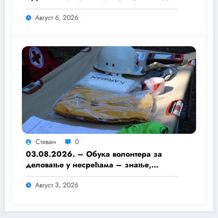
ТОКОМ ТОПЛОТНОГ ТАЛАСА
Август 6, 2026
Стеван
0
03.08.2026. – Обука волонтера за
деловање у несрећама – знање,
припремљеност и хуманост као темељ
Август 3, 2026
безбедније заједнице