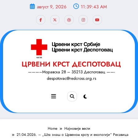
Скочи
август 9, 2026
11:39:45 AM
на
садржај
ЦРВЕНИ КРСТ ДЕСПОТОВАЦ
———–Моравска 28 – 35213 Деспотовац ——-
despotovac@redcross.org.rs
Home
Најновије вести
21.04.2026. – „Шта знаш о Црвеном крсту и екологији“ Ресавица