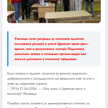
Ученици петог разреда су показали одлично
познавање развоја и улоге Црвеног крста кроз
време, али и разумевање значаја Подмлатка,
школских актива и основних организација као
темеља деловања у локалној заједници.
Кроз питања и задатке, истакнута је важност хуманости,
добровољности и солидарности као вредности које се уче и
живе од најранијег узраста.
Посебан утисак оставила је заинтересованост ученика за