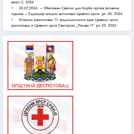
август 3, 2026
30.07.2026. – Обележен Светски дан борбе против трговине
људима – Едукација младих волонтера Црвеног крста.
јул 30, 2026
Успешно реализован 11. традиционални камп Црвеног крста
Деспотовац и Црвеног крста Свилајнац „Ресава 11“
јул 29, 2026