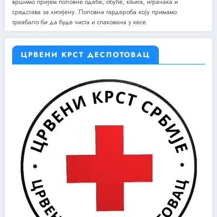
вршимо пријем половне одеће, обуће, књига, играчака и
средстава за хигијену. Половна гардероба коју примамо
треабало би да буде чиста и спакована у кесе.
ЦРВЕНИ КРСТ ДЕСПОТОВАЦ