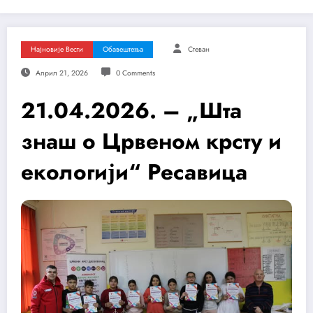
Најновије Вести
Обавештења
Стеван
Април 21, 2026
0 Comments
21.04.2026. – „Шта
знаш о Црвеном крсту и
екологији“ Ресавица