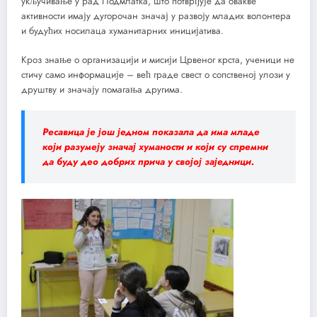
укључивање у рад Подмлатка, што потврђује да овакве
активности имају дугорочан значај у развоју младих волонтера
и будућих носилаца хуманитарних иницијатива.
Кроз знање о организацији и мисији Црвеног крста, ученици не
стичу само информације – већ граде свест о сопственој улози у
друштву и значају помагања другима.
Ресавица је још једном показала да има младе
који разумеју значај хуманости и који су спремни
да буду део добрих прича у својој заједници.