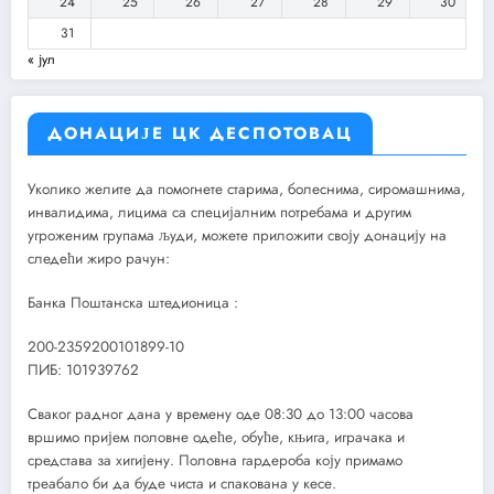
24
25
26
27
28
29
30
31
« јул
ДОНАЦИЈЕ ЦК ДЕСПОТОВАЦ
Уколико желите да помогнете старима, болеснима, сиромашнима,
инвалидима, лицима са специјалним потребама и другим
угроженим групама људи, можете приложити своју донацију на
следећи жиро рачун:
Банка Поштанска штедионица :
200-2359200101899-10
ПИБ: 101939762
Сваког радног дана у времену оде 08:30 до 13:00 часова
вршимо пријем половне одеће, обуће, књига, играчака и
средстава за хигијену. Половна гардероба коју примамо
треабало би да буде чиста и спакована у кесе.