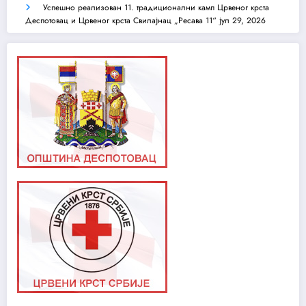
Успешно реализован 11. традиционални камп Црвеног крста
Деспотовац и Црвеног крста Свилајнац „Ресава 11“
јул 29, 2026