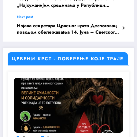
„Најхуманијим срединама у Републици
Србији“ награђени на конкурсу „Крв живот
Next post
значи“
Изјава секретара Црвеног крста Деспотовац
поводом обележавања 14. јуна – Светског
дана добровољних давалаца крви
ЦРВЕНИ КРСТ - ПОВЕРЕЊЕ КОЈЕ ТРАЈЕ