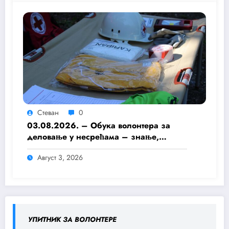
Стеван
0
03.08.2026. – Обука волонтера за
деловање у несрећама – знање,
припремљеност и хуманост као темељ
Август 3, 2026
безбедније заједнице
УПИТНИК ЗА ВОЛОНТЕРЕ