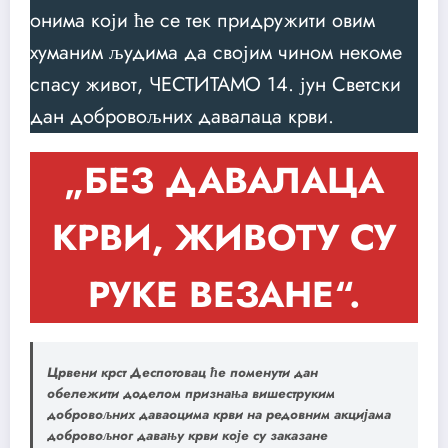
онима који ће се тек придружити овим
хуманим људима да својим чином некоме
спасу живот, ЧЕСТИТАМО 14. јун Светски
дан добровољних давалаца крви.
„БЕЗ ДАВАЛАЦА
КРВИ, ЖИВОТУ СУ
РУКЕ ВЕЗАНЕ“.
Црвени крст Деспотовац ће поменути дан
обележити доделом признања вишеструким
добровољних даваоцима крви на редовним акцијама
добровољног давању крви које су заказане