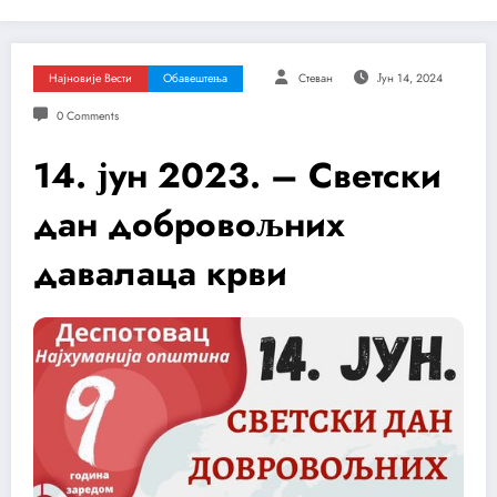
Најновије Вести
Обавештења
Стеван
Јун 14, 2024
0 Comments
14. јун 2023. – Светски
дан добровољних
давалаца крви