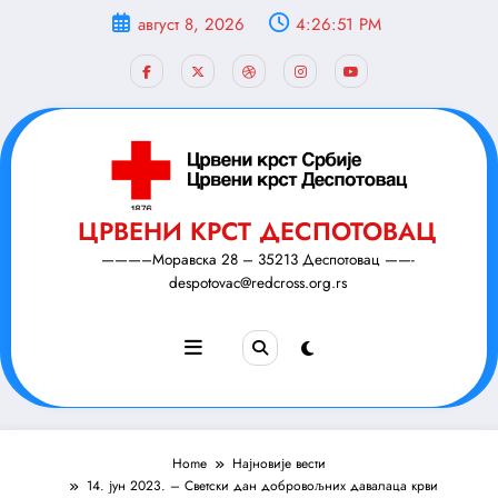
Скочи
август 8, 2026
4:26:52 PM
на
садржај
ЦРВЕНИ КРСТ ДЕСПОТОВАЦ
———–Моравска 28 – 35213 Деспотовац ——-
despotovac@redcross.org.rs
Home
Најновије вести
14. јун 2023. – Светски дан добровољних давалаца крви