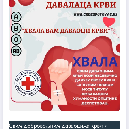
Свим добровољним даваоцима крви и