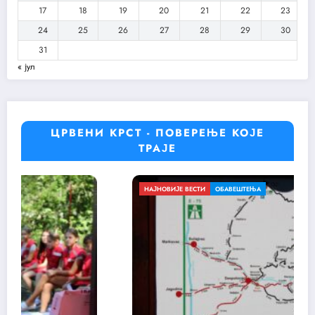
17
18
19
20
21
22
23
24
25
26
27
28
29
30
31
« јул
ЦРВЕНИ КРСТ - ПОВЕРЕЊЕ КОЈЕ
ТРАЈЕ
ОВИЈЕ ВЕСТИ
ОБАВЕШТЕЊА
ОБАВЕ