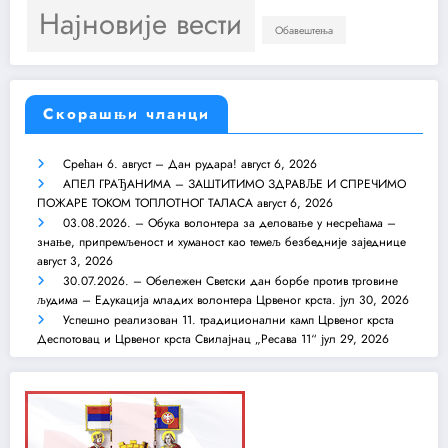
Најновије вести
Обавештења
Скорашњи чланци
Срећан 6. август – Дан рудара!
август 6, 2026
АПЕЛ ГРАЂАНИМА – ЗАШТИТИМО ЗДРАВЉЕ И СПРЕЧИМО
ПОЖАРЕ ТОКОМ ТОПЛОТНОГ ТАЛАСА
август 6, 2026
03.08.2026. – Обука волонтера за деловање у несрећама –
знање, припремљеност и хуманост као темељ безбедније заједнице
август 3, 2026
30.07.2026. – Обележен Светски дан борбе против трговине
људима – Едукација младих волонтера Црвеног крста.
јул 30, 2026
Успешно реализован 11. традиционални камп Црвеног крста
Деспотовац и Црвеног крста Свилајнац „Ресава 11“
јул 29, 2026