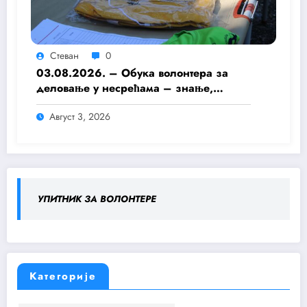
Стеван
0
03.08.2026. – Обука волонтера за
деловање у несрећама – знање,
припремљеност и хуманост као темељ
Август 3, 2026
безбедније заједнице
УПИТНИК ЗА ВОЛОНТЕРЕ
Категорије