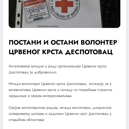
ПОСТАНИ И ОСТАНИ ВОЛОНТЕР
ЦРВЕНОГ КРСТА ДЕСПОТОВАЦ
Ангажовање младих у раду организације Црвеног крста
Деспотовац је добровољно.
Млади волонтери Црвеног крста Деспотовац ангажују се у
активностима Црвеног крста у складу са потребама локалне
заједнице и својим интересовањима.
Својим волонтерским радом, млади волонтери, доприносе
остваривању циљева и задатака Црвеног крст Деспотовац у
следећим областима: