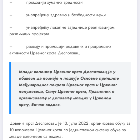
– промоцији хуманих вредности
– унапређењу здравља и безбедности људи
– унапређењу локалне заједнице реализацијом
различитих пројеката
– развоју и промоцији редовних и програмских
активности Црвеног крста Деспотовац
Млади волонтер Црвеног крста Деспотовац је у
обавези да познаје и поштује Основне принципе
Међународног покрета Црвеног крста и Црвеног
полумесеца, Статут Црвеног крста, Правилник о
организовању и деловању младих у Црвеном
крсту, Етички кодекс.
Црвени крст Деспотовац је 13. јула 2022. организовао обуку за
10 волонтера Црвеног крста по јединственом систему обуке за
младе волонтере са темама: