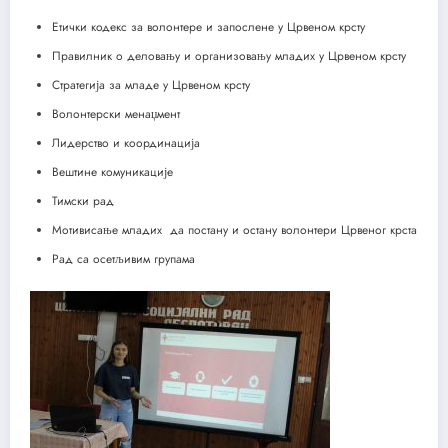
Етички кодекс за волонтере и запослене у Црвеном крсту
Правилник о деловању и организовању младих у Црвеном крсту
Стратегија за младе у Црвеном крсту
Волонтерски менаџмент
Лидерство и координација
Вештине комуникације
Тимски рад
Мотивисање младих да постану и остану волонтери Црвеног крста
Рад са осетљивим групама