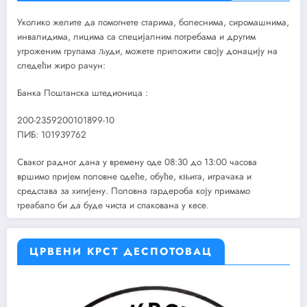
Уколико желите да помогнете старима, болеснима, сиромашнима,
инвалидима, лицима са специјалним потребама и другим
угроженим групама људи, можете приложити своју донацију на
следећи жиро рачун:
Банка Поштанска штедионица :
200-2359200101899-10
ПИБ: 101939762
Сваког радног дана у времену оде 08:30 до 13:00 часова
вршимо пријем половне одеће, обуће, књига, играчака и
средстава за хигијену. Половна гардероба коју примамо
треабало би да буде чиста и спакована у кесе.
ЦРВЕНИ КРСТ ДЕСПОТОВАЦ