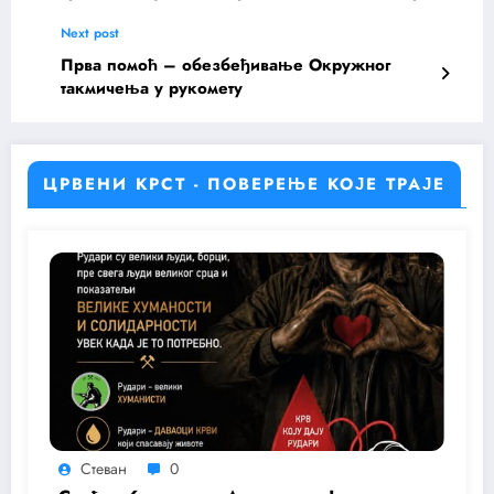
Next post
Прва помоћ – обезбеђивање Окружног
такмичења у рукомету
ЦРВЕНИ КРСТ - ПОВЕРЕЊЕ КОЈЕ ТРАЈЕ
Стеван
0