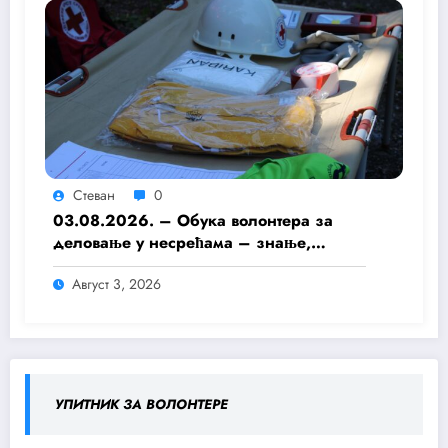
Стеван
0
03.08.2026. – Обука волонтера за
деловање у несрећама – знање,
припремљеност и хуманост као темељ
Август 3, 2026
безбедније заједнице
УПИТНИК ЗА ВОЛОНТЕРЕ