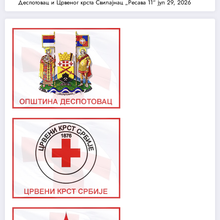
Деспотовац и Црвеног крста Свилајнац „Ресава 11“
јул 29, 2026