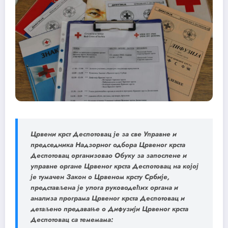
Црвени крст Деспотовац је за све Управне и
председника Надзорног одбора Црвеног крста
Деспотовац организовао
Обуку за запослене и
управне органе Црвеног крста Деспотовац
на којој
је тумачен Закон о Црвеном крсту Србије,
представљена је улога руководећих органа и
анализа програма Црвеног крста Деспотовац и
детаљено предавање о Дифузији Црвеног крста
Деспотовац са темемама: