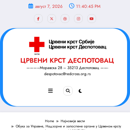
Скочи
август 7, 2026
11:40:46 PM
на
садржај
ЦРВЕНИ КРСТ ДЕСПОТОВАЦ
———–Моравска 28 – 35213 Деспотовац ——-
despotovac@redcross.org.rs
Home
Најновије вести
Обука за Управне, Надзорне и запослене органе у Црвеном крсту