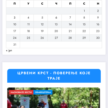
П
У
С
Ч
П
С
Н
1
2
3
4
5
6
7
8
9
10
11
12
13
14
15
16
17
18
19
20
21
22
23
24
25
26
27
28
29
30
31
« јул
ЦРВЕНИ КРСТ - ПОВЕРЕЊЕ КОЈЕ
ТРАЈЕ
НАЈНОВИЈЕ ВЕСТИ
ОБАВЕШТЕЊА