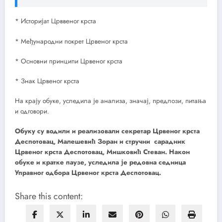
* Историјат Црввеног крста
* Међународни покрет Црвеног крста
* Основни принципи Црвеног крста
* Знак Црвеног крста
На крају обуке, уследила је анализа, значај, предлози, питања
и одговори.
Обуку су водили и реализовали секретар Црвеног крста
Деспотовац, Малешевић Зоран и стручни сарадник
Црвеног крста Деспотовац, Мишковић Стеван. Након
обуке и кратке паузе, уследила је редовна седница
Управног одбора Црвеног крста Деспотовац.
Share this content: