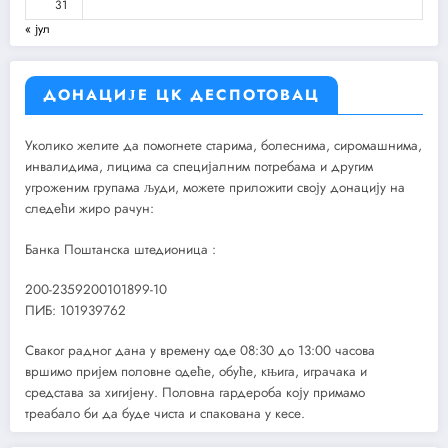
31
« јул
ДОНАЦИЈЕ ЦК ДЕСПОТОВАЦ
Уколико желите да помогнете старима, болеснима, сиромашнима,
инвалидима, лицима са специјалним потребама и другим
угроженим групама људи, можете приложити своју донацију на
следећи жиро рачун:
Банка Поштанска штедионица :
200-2359200101899-10
ПИБ: 101939762
Сваког радног дана у времену оде 08:30 до 13:00 часова
вршимо пријем половне одеће, обуће, књига, играчака и
средстава за хигијену. Половна гардероба коју примамо
треабало би да буде чиста и спакована у кесе.