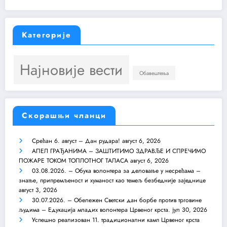
Категорије
Најновије вести
Обавештења
Скорашњи чланци
Срећан 6. август – Дан рудара!
август 6, 2026
АПЕЛ ГРАЂАНИМА – ЗАШТИТИМО ЗДРАВЉЕ И СПРЕЧИМО
ПОЖАРЕ ТОКОМ ТОПЛОТНОГ ТАЛАСА
август 6, 2026
03.08.2026. – Обука волонтера за деловање у несрећама –
знање, припремљеност и хуманост као темељ безбедније заједнице
август 3, 2026
30.07.2026. – Обележен Светски дан борбе против трговине
људима – Едукација младих волонтера Црвеног крста.
јул 30, 2026
Успешно реализован 11. традиционални камп Црвеног крста