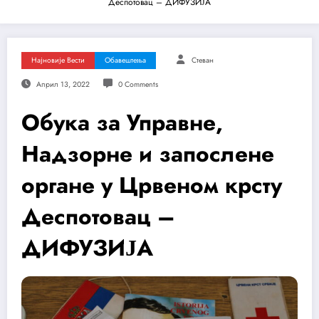
Деспотовац – ДИФУЗИЈА
Најновије Вести
Обавештења
Стеван
Април 13, 2022
0 Comments
Обука за Управне,
Надзорне и запослене
органе у Црвеном крсту
Деспотовац –
ДИФУЗИЈА