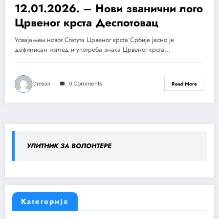
12.01.2026. – Нови званични лого
Црвеног крста Деспотовац
Усвајањем новог Статута Црвеног крста Србије јасно је
дефинисан изглед и употреба знака Црвеног крста…
Стеван
0 Comments
Read More
УПИТНИК ЗА ВОЛОНТЕРЕ
Категорије