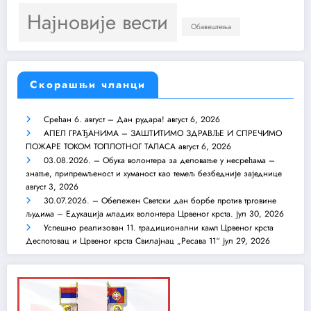
Најновије вести
Обавештења
Скорашњи чланци
Срећан 6. август – Дан рудара!
август 6, 2026
АПЕЛ ГРАЂАНИМА – ЗАШТИТИМО ЗДРАВЉЕ И СПРЕЧИМО
ПОЖАРЕ ТОКОМ ТОПЛОТНОГ ТАЛАСА
август 6, 2026
03.08.2026. – Обука волонтера за деловање у несрећама –
знање, припремљеност и хуманост као темељ безбедније заједнице
август 3, 2026
30.07.2026. – Обележен Светски дан борбе против трговине
људима – Едукација младих волонтера Црвеног крста.
јул 30, 2026
Успешно реализован 11. традиционални камп Црвеног крста
Деспотовац и Црвеног крста Свилајнац „Ресава 11“
јул 29, 2026