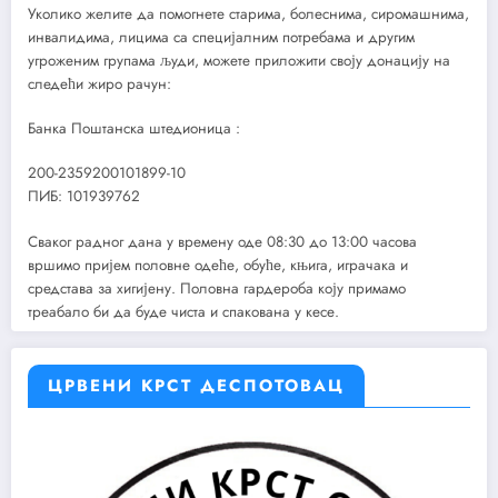
Уколико желите да помогнете старима, болеснима, сиромашнима,
инвалидима, лицима са специјалним потребама и другим
угроженим групама људи, можете приложити своју донацију на
следећи жиро рачун:
Банка Поштанска штедионица :
200-2359200101899-10
ПИБ: 101939762
Сваког радног дана у времену оде 08:30 до 13:00 часова
вршимо пријем половне одеће, обуће, књига, играчака и
средстава за хигијену. Половна гардероба коју примамо
треабало би да буде чиста и спакована у кесе.
ЦРВЕНИ КРСТ ДЕСПОТОВАЦ