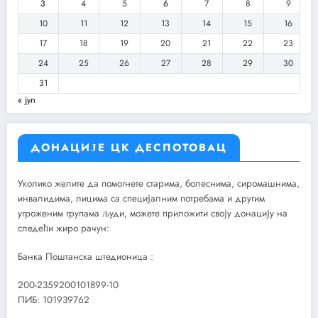
3
4
5
6
7
8
9
10
11
12
13
14
15
16
17
18
19
20
21
22
23
24
25
26
27
28
29
30
31
« јул
ДОНАЦИЈЕ ЦК ДЕСПОТОВАЦ
Уколико желите да помогнете старима, болеснима, сиромашнима,
инвалидима, лицима са специјалним потребама и другим
угроженим групама људи, можете приложити своју донацију на
следећи жиро рачун:
Банка Поштанска штедионица :
200-2359200101899-10
ПИБ: 101939762