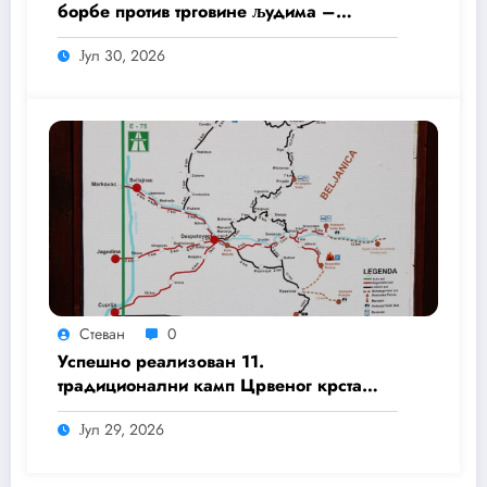
борбе против трговине људима –
Едукација младих волонтера Црвеног
Јул 30, 2026
крста.
Стеван
0
Успешно реализован 11.
традиционални камп Црвеног крста
Деспотовац и Црвеног крста Свилајнац
Јул 29, 2026
„Ресава 11“