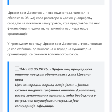
Црвени крст Деспотовац и ове године традиционално
обележава 08. мај кроз разговоре о даљем унапређењу
сарадње са локалном самоуправом, која представља главног
финансијера и једног од најважнијих партнера наше
организације.
У претходном периоду Црвени крст Деспотовац функционисао
је као стабилна, организована и поуздана хуманитарна
организација, са снажном волонтерском базом.
Циљ за наредни период остаје јасан – јачање
система подршке грађанима општине Деспотовац,
развој хуманитарних програма, већа безбедност у
ванредним ситуацијама и изградња још
солидарније заједнице.