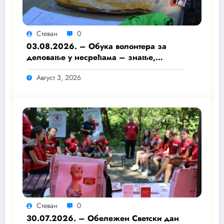
Стеван
0
03.08.2026. – Обука волонтера за
деловање у несрећама – знање,
припремљеност и хуманост као темељ
Август 3, 2026
безбедније заједнице
Стеван
0
30.07.2026. – Обележен Светски дан