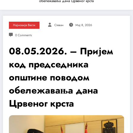
обележавања дана Црвеног крста
Најновије Вести
Стеван
Мај 8, 2026
0 Comments
08.05.2026. – Пријем
код председника
општине поводом
обележавања дана
Црвеног крста