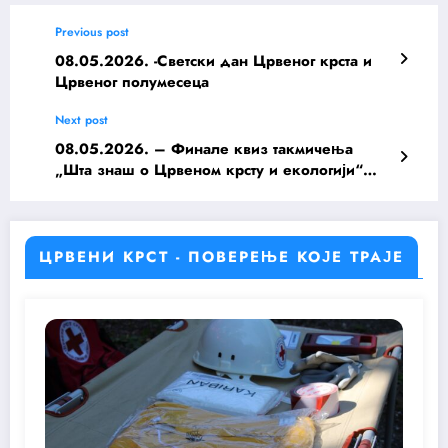
Previous post
08.05.2026. -Светски дан Црвеног крста и
Црвеног полумесеца
Next post
08.05.2026. – Финале квиз такмичења
„Шта знаш о Црвеном крсту и екологији“
успешно реализовано!
ЦРВЕНИ КРСТ - ПОВЕРЕЊЕ КОЈЕ ТРАЈЕ