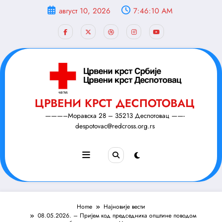
Скочи
август 10, 2026
7:46:11 AM
на
садржај
ЦРВЕНИ КРСТ ДЕСПОТОВАЦ
———–Моравска 28 – 35213 Деспотовац ——-
despotovac@redcross.org.rs
Home
Најновије вести
08.05.2026. – Пријем код председника општине поводом