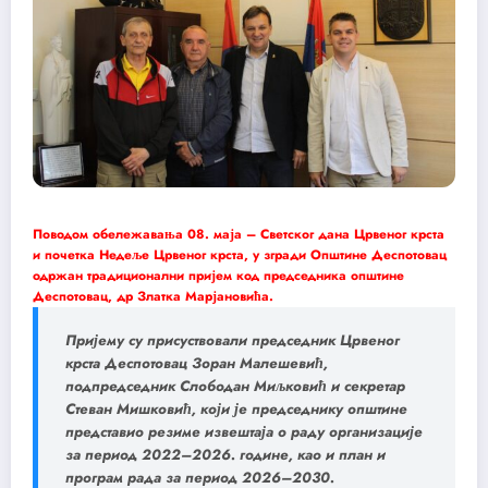
Поводом обележавања 08. маја – Светског дана Црвеног крста
и почетка Недеље Црвеног крста, у згради Општине Деспотовац
одржан традиционални пријем код председника општине
Деспотовац, др Златка Марјановића.
Пријему су присуствовали председник Црвеног
крста Деспотовац Зоран Малешевић,
подпредседник Слободан Миљковић и секретар
Стеван Мишковић, који је председнику општине
представио резиме извештаја о раду организације
за период 2022–2026. године, као и план и
програм рада за период 2026–2030.