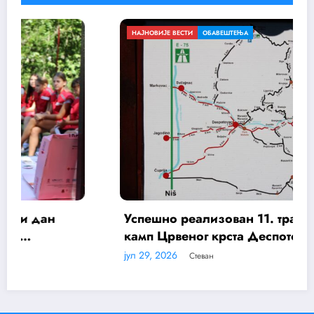
ВЕСТИ
ОБАВЕШТЕЊА
ОБАВЕШТЕЊА
 реализован 11. традиционални
веног крста Деспотовац и Црвеног
вилајнац „Ресава 11“
6
Стеван