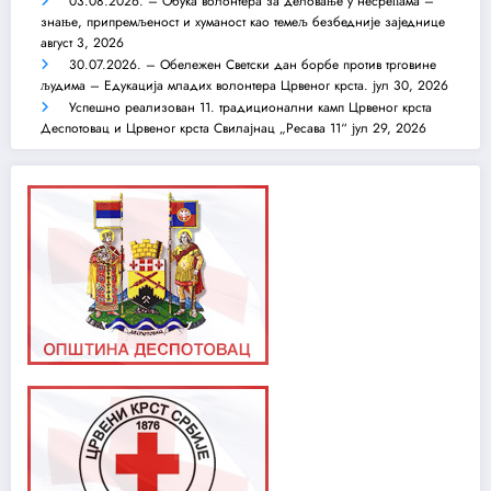
03.08.2026. – Обука волонтера за деловање у несрећама –
знање, припремљеност и хуманост као темељ безбедније заједнице
август 3, 2026
30.07.2026. – Обележен Светски дан борбе против трговине
људима – Едукација младих волонтера Црвеног крста.
јул 30, 2026
Успешно реализован 11. традиционални камп Црвеног крста
Деспотовац и Црвеног крста Свилајнац „Ресава 11“
јул 29, 2026