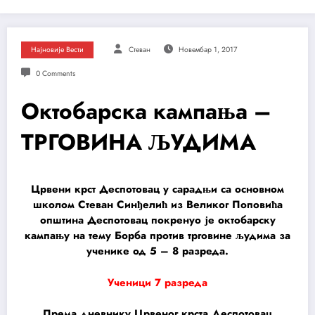
Најновије Вести
Стеван
Новембар 1, 2017
0 Comments
Октобарска кампања –
ТРГОВИНА ЉУДИМА
Црвени крст Деспотовац у сарадњи са основном
школом Стеван Синђелић из Великог Поповића
општина Деспотовац покренуо је октобарску
кампању на тему Борба против трговине људима за
ученике од 5 – 8 разреда.
Ученици 7 разреда
Према дневнику Црвеног крста Деспотовац