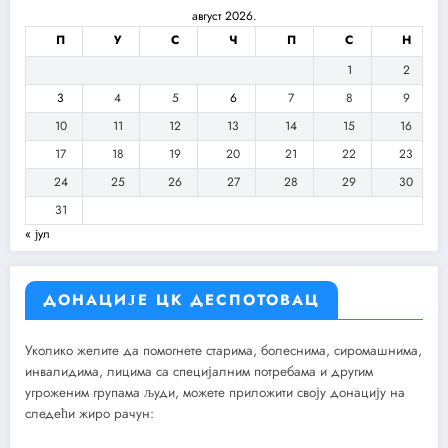
август 2026.
П
У
С
Ч
П
С
Н
1
2
3
4
5
6
7
8
9
10
11
12
13
14
15
16
17
18
19
20
21
22
23
24
25
26
27
28
29
30
31
« јул
ДОНАЦИЈЕ ЦК ДЕСПОТОВАЦ
Уколико желите да помогнете старима, болеснима, сиромашнима,
инвалидима, лицима са специјалним потребама и другим
угроженим групама људи, можете приложити своју донацију на
следећи жиро рачун: