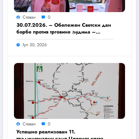
Стеван
0
30.07.2026. – Обележен Светски дан
борбе против трговине људима –
Едукација младих волонтера Црвеног
Јул 30, 2026
крста.
Стеван
0
Успешно реализован 11.
традиционални камп Црвеног крста