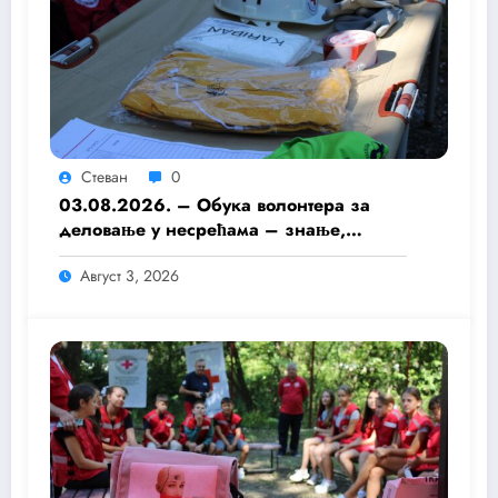
Стеван
0
03.08.2026. – Обука волонтера за
деловање у несрећама – знање,
припремљеност и хуманост као темељ
Август 3, 2026
безбедније заједнице