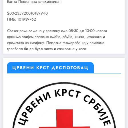
Банка Поштанска штедионица :
200-2359200101899-10
ПИБ: 101939762
Сваког радног дана у времену оде 08:30 до 13:00 часова
вршимо пријем половне одеће, обуће, књига, играчака и
средстава за хигијену. Половна гардероба коју примамо
треабало би да буде чиста и спакована у кесе.
ЦРВЕНИ КРСТ ДЕСПОТОВАЦ