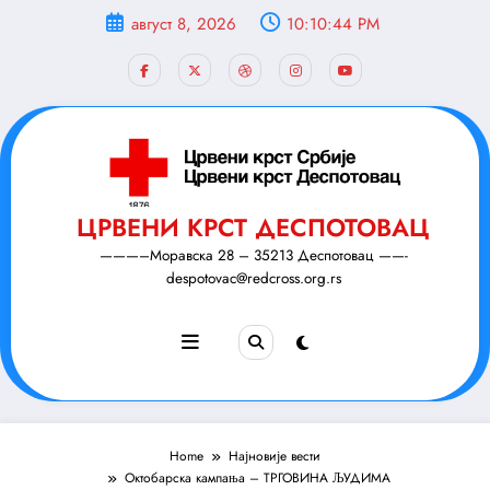
Скочи
август 8, 2026
10:10:45 PM
на
садржај
ЦРВЕНИ КРСТ ДЕСПОТОВАЦ
———–Моравска 28 – 35213 Деспотовац ——-
despotovac@redcross.org.rs
Home
Најновије вести
Октобарска кампања – ТРГОВИНА ЉУДИМА