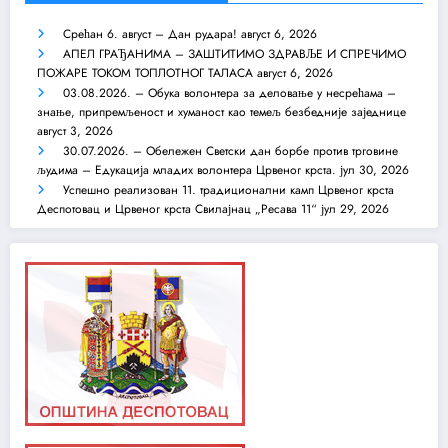
Срећан 6. август – Дан рудара!
август 6, 2026
АПЕЛ ГРАЂАНИМА – ЗАШТИТИМО ЗДРАВЉЕ И СПРЕЧИМО
ПОЖАРЕ ТОКОМ ТОПЛОТНОГ ТАЛАСА
август 6, 2026
03.08.2026. – Обука волонтера за деловање у несрећама –
знање, припремљеност и хуманост као темељ безбедније заједнице
август 3, 2026
30.07.2026. – Обележен Светски дан борбе против трговине
људима – Едукација младих волонтера Црвеног крста.
јул 30, 2026
Успешно реализован 11. традиционални камп Црвеног крста
Деспотовац и Црвеног крста Свилајнац „Ресава 11“
јул 29, 2026