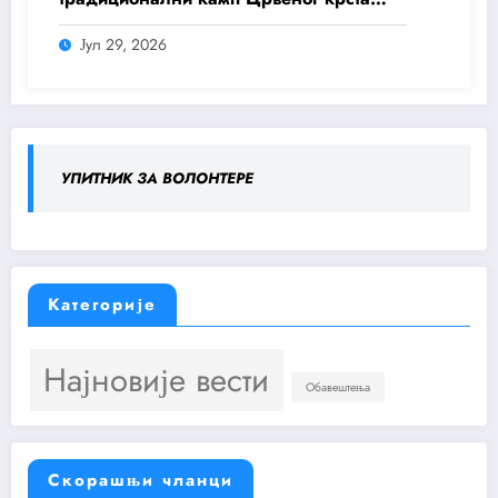
Деспотовац и Црвеног крста Свилајнац
Јул 29, 2026
„Ресава 11“
УПИТНИК ЗА ВОЛОНТЕРЕ
Категорије
Најновије вести
Обавештења
Скорашњи чланци