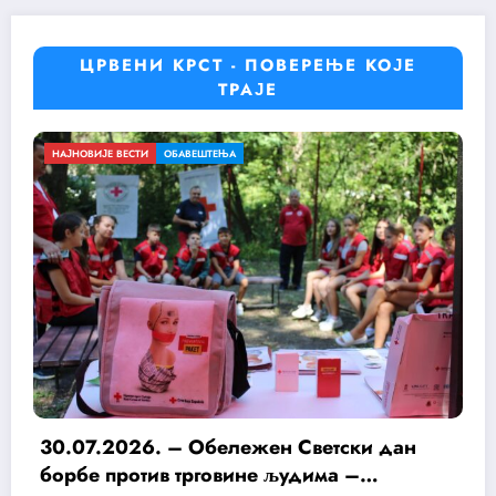
ЦРВЕНИ КРСТ - ПОВЕРЕЊЕ КОЈЕ
ТРАЈЕ
НАЈНОВИЈЕ ВЕСТИ
ОБАВЕШТЕЊА
н
Успешно реализован 11. традиционал
камп Црвеног крста Деспотовац и Црве