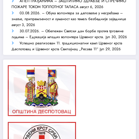
АПЕЛ ГРАЂАНИМА – ЗАШТИТИМО ЗДРАВЉЕ И СПРЕЧИМО
ПОЖАРЕ ТОКОМ ТОПЛОТНОГ ТАЛАСА
август 6, 2026
03.08.2026. – Обука волонтера за деловање у несрећама –
знање, припремљеност и хуманост као темељ безбедније заједнице
август 3, 2026
30.07.2026. – Обележен Светски дан борбе против трговине
људима – Едукација младих волонтера Црвеног крста.
јул 30, 2026
Успешно реализован 11. традиционални камп Црвеног крста
Деспотовац и Црвеног крста Свилајнац „Ресава 11“
јул 29, 2026