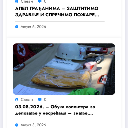
Стеван
0
АПЕЛ ГРАЂАНИМА – ЗАШТИТИМО
ЗДРАВЉЕ И СПРЕЧИМО ПОЖАРЕ
ТОКОМ ТОПЛОТНОГ ТАЛАСА
Август 6, 2026
Стеван
0
03.08.2026. – Обука волонтера за
деловање у несрећама – знање,
припремљеност и хуманост као темељ
Август 3, 2026
безбедније заједнице