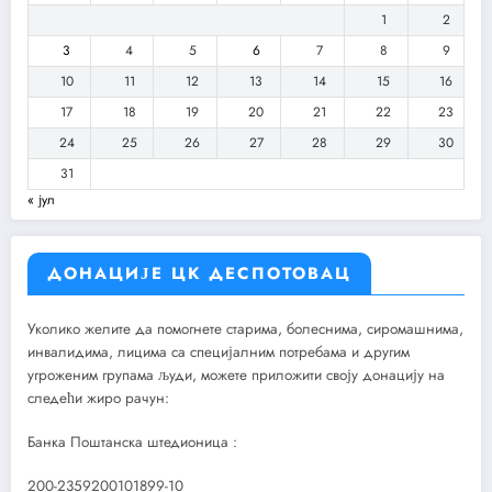
1
2
3
4
5
6
7
8
9
10
11
12
13
14
15
16
17
18
19
20
21
22
23
24
25
26
27
28
29
30
31
« јул
ДОНАЦИЈЕ ЦК ДЕСПОТОВАЦ
Уколико желите да помогнете старима, болеснима, сиромашнима,
инвалидима, лицима са специјалним потребама и другим
угроженим групама људи, можете приложити своју донацију на
следећи жиро рачун:
Банка Поштанска штедионица :
200-2359200101899-10