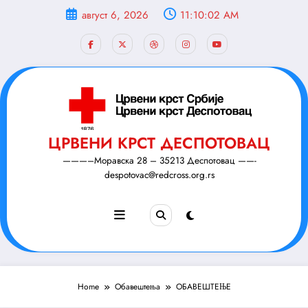
Скочи
август 6, 2026
11:10:03 AM
на
садржај
ЦРВЕНИ КРСТ ДЕСПОТОВАЦ
———–Моравска 28 – 35213 Деспотовац ——-
despotovac@redcross.org.rs
Home
Обавештења
ОБАВЕШТЕЊЕ