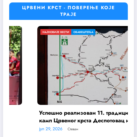
ЦРВЕНИ КРСТ - ПОВЕРЕЊЕ КОЈЕ
ТРАЈЕ
ЈНОВИЈЕ ВЕСТИ
ОБАВЕШТЕЊА
ОБА
пешно реализован 11. традиционални
мп Црвеног крста Деспотовац и Црвеног
ста Свилајнац „Ресава 11“
29, 2026
Стеван