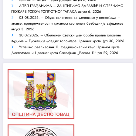
АПЕЛ ГРАЂАНИМА – ЗАШТИТИМО ЗДРАВЉЕ И СПРЕЧИМО
ПОЖАРЕ ТОКОМ ТОПЛОТНОГ ТАЛАСА
август 6, 2026
03.08.2026. – Обука волонтера за деловање у несрећама –
знање, припремљеност и хуманост као темељ безбедније заједнице
август 3, 2026
30.07.2026. – Обележен Светски дан борбе против трговине
људима – Едукација младих волонтера Црвеног крста.
јул 30, 2026
Успешно реализован 11. традиционални камп Црвеног крста
Деспотовац и Црвеног крста Свилајнац „Ресава 11“
јул 29, 2026