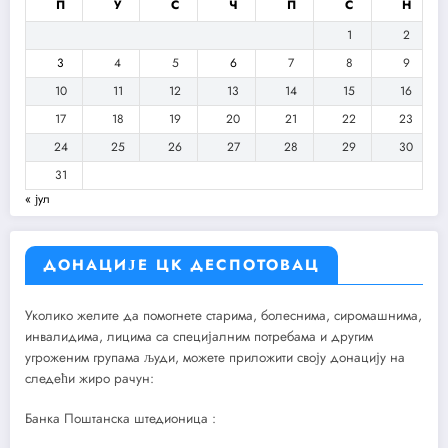
П
У
С
Ч
П
С
Н
1
2
3
4
5
6
7
8
9
10
11
12
13
14
15
16
17
18
19
20
21
22
23
24
25
26
27
28
29
30
31
« јул
ДОНАЦИЈЕ ЦК ДЕСПОТОВАЦ
Уколико желите да помогнете старима, болеснима, сиромашнима,
инвалидима, лицима са специјалним потребама и другим
угроженим групама људи, можете приложити своју донацију на
следећи жиро рачун:
Банка Поштанска штедионица :