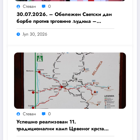
Стеван
0
30.07.2026. – Обележен Светски дан
борбе против трговине људима –
Едукација младих волонтера Црвеног
Јул 30, 2026
крста.
Стеван
0
Успешно реализован 11.
традиционални камп Црвеног крста
Деспотовац и Црвеног крста Свилајнац