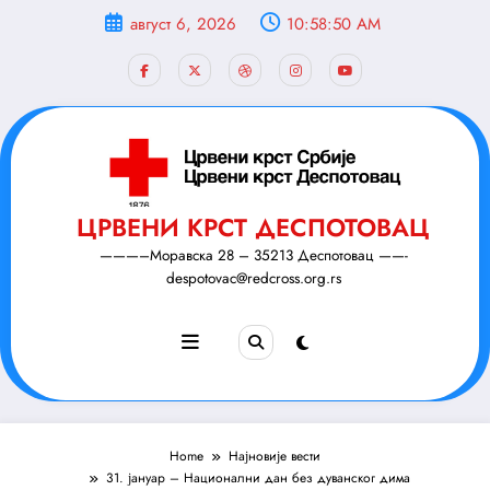
Скочи
август 6, 2026
10:58:51 AM
на
садржај
ЦРВЕНИ КРСТ ДЕСПОТОВАЦ
———–Моравска 28 – 35213 Деспотовац ——-
despotovac@redcross.org.rs
Home
Најновије вести
31. јануар – Национални дан без дуванског дима