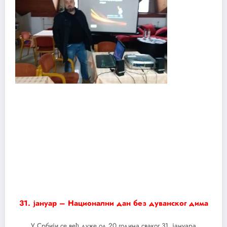
31. јануар – Национални
дан без дуванског дима
У Србији се већ дуже од 20 година сваког 31. јануара