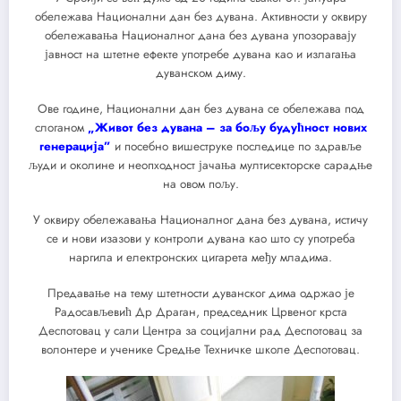
обележава Национални дан без дувана. Активности у оквиру
обележавања Националног дана без дувана упозоравају
јавност на штетне ефекте употребе дувана као и излагања
дуванском диму.
Ове године, Национални дан без дувана се обележава под
слоганом
„Живот без дувана – за бољу будућност нових
генерацијa”
и посебно вишеструке последице по здравље
људи и околине и неопходност јачања мултисекторске сарадње
на овом пољу.
У оквиру обележавања Националног дана без дувана, истичу
се и нови изазови у контроли дувана као што су употреба
наргила и електронских цигарета међу младима.
Предавање на тему штетности дуванског дима одржао је
Радосављевић Др Драган, председник Црвеног крста
Деспотовац у сали Центра за социјални рад Деспотовац за
волонтере и ученике Средње Техничке школе Деспотовац.