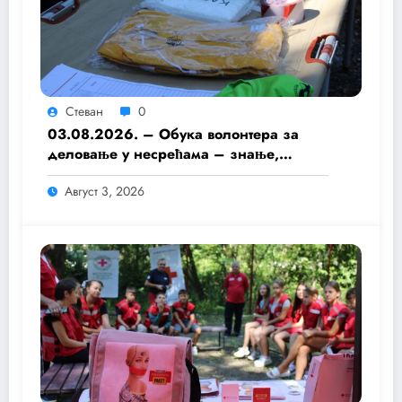
Стеван
0
03.08.2026. – Обука волонтера за
деловање у несрећама – знање,
припремљеност и хуманост као темељ
Август 3, 2026
безбедније заједнице