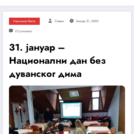
Најновије Вести
Стеван
Јануар 31, 2020
0 Comments
31. јануар –
Национални дан без
дуванског дима