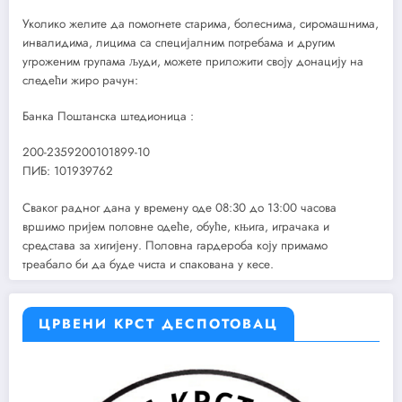
Уколико желите да помогнете старима, болеснима, сиромашнима,
инвалидима, лицима са специјалним потребама и другим
угроженим групама људи, можете приложити своју донацију на
следећи жиро рачун:
Банка Поштанска штедионица :
200-2359200101899-10
ПИБ: 101939762
Сваког радног дана у времену оде 08:30 до 13:00 часова
вршимо пријем половне одеће, обуће, књига, играчака и
средстава за хигијену. Половна гардероба коју примамо
треабало би да буде чиста и спакована у кесе.
ЦРВЕНИ КРСТ ДЕСПОТОВАЦ