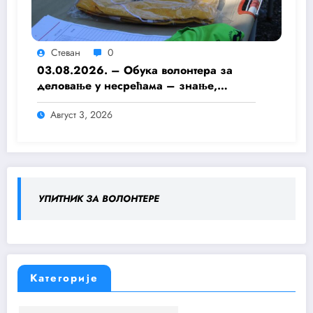
Стеван
0
03.08.2026. – Обука волонтера за
деловање у несрећама – знање,
припремљеност и хуманост као темељ
Август 3, 2026
безбедније заједнице
УПИТНИК ЗА ВОЛОНТЕРЕ
Категорије