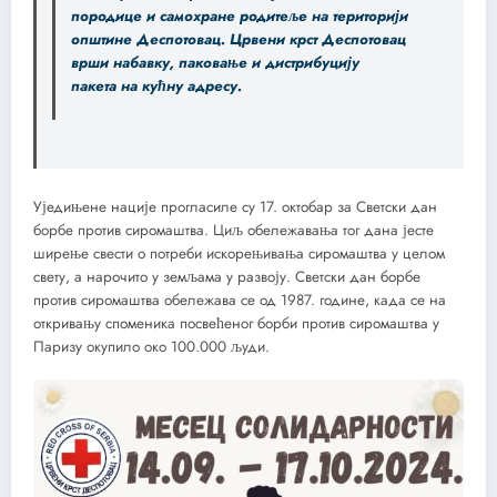
породице и самохране родитеље на територији
општине Деспотовац. Црвени крст Деспотовац
врши набавку, паковање и дистрибуцију
пакета на кућну адресу.
Уједињене нације прогласиле су 17. октобар за Светски дан
борбе против сиромаштва. Циљ обележавања тог дана јесте
ширење свести о потреби искорењивања сиромаштва у целом
свету, а нарочито у земљама у развоју. Светски дан борбе
против сиромаштва обележава се од 1987. године, када се на
откривању споменика посвећеног борби против сиромаштва у
Паризу окупило око 100.000 људи.