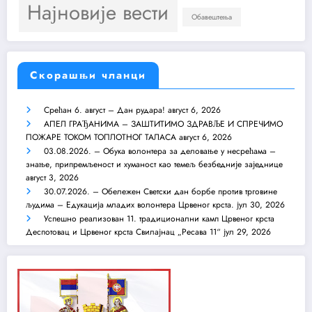
Најновије вести
Обавештења
Скорашњи чланци
Срећан 6. август – Дан рудара!
август 6, 2026
АПЕЛ ГРАЂАНИМА – ЗАШТИТИМО ЗДРАВЉЕ И СПРЕЧИМО
ПОЖАРЕ ТОКОМ ТОПЛОТНОГ ТАЛАСА
август 6, 2026
03.08.2026. – Обука волонтера за деловање у несрећама –
знање, припремљеност и хуманост као темељ безбедније заједнице
август 3, 2026
30.07.2026. – Обележен Светски дан борбе против трговине
људима – Едукација младих волонтера Црвеног крста.
јул 30, 2026
Успешно реализован 11. традиционални камп Црвеног крста
Деспотовац и Црвеног крста Свилајнац „Ресава 11“
јул 29, 2026