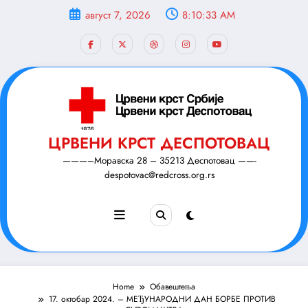
Скочи
август 7, 2026
8:10:34 AM
на
садржај
ЦРВЕНИ КРСТ ДЕСПОТОВАЦ
———–Моравска 28 – 35213 Деспотовац ——-
despotovac@redcross.org.rs
Home
Обавештења
17. октобар 2024. – МЕЂУНАРОДНИ ДАН БОРБЕ ПРОТИВ