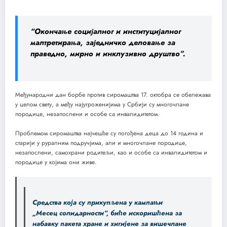
“Окончање социјалног и институцијалног
малтретирања, заједничко деловање за
праведно, мирно и инклузивно друштво”.
Међународни дан борбе против сиромаштва 17. октобра се обележава
у целом свету, а међу најугроженијима у Србији су многочлане
породице, незапослени и особе са инвалидитетом.
Проблемом сиромаштва најчешће су погођена деца до 14 година и
старији у руралним подручјима, али и многочлане породице,
незапослени, самохрани родитељи, као и особе са инвалидитетом и
породице у којима они живе.
Средства која су прикупљена у кампањи
„Месец солидарности“, биће искоришћена за
набавку пакета хране и хигијене за вишечлане