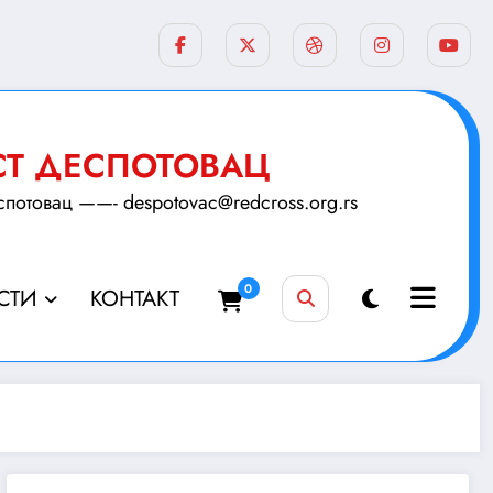
СТ ДЕСПОТОВАЦ
товац ——- despotovac@redcross.org.rs
0
СТИ
КОНТАКТ