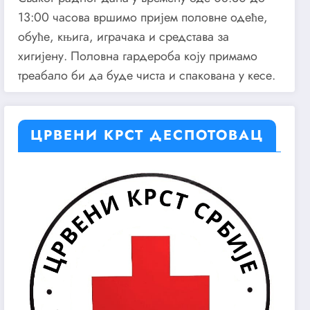
13:00 часова вршимо пријем половне одеће,
обуће, књига, играчака и средстава за
хигијену. Половна гардероба коју примамо
треабало би да буде чиста и спакована у кесе.
ЦРВЕНИ КРСТ ДЕСПОТОВАЦ