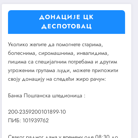
ДОНАЦИЈЕ ЦК
ДЕСПОТОВАЦ
Уколико желите да помогнете старима,
болеснима, сиромашнима, инвалидима,
лицима са специјалним потребама и другим
угроженим групама људи, можете приложити
своју донацију на следећи жиро рачун:
Банка Поштанска штедионица :
200-2359200101899-10
ПИБ: 101939762
Сваког радног дана у времену оде 08:30 до