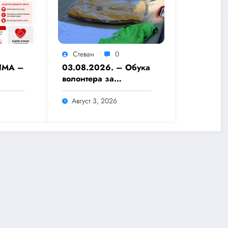
Стеван
0
ИМА –
03.08.2026. – Обука
волонтера за
деловање у
ЖАРЕ
несрећама – знање,
Август 3, 2026
ТНОГ
припремљеност и
хуманост као темељ
безбедније заједнице