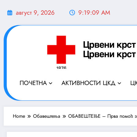
Скочи
на
август 9, 2026
9:19:10 AM
садржај
ПОЧЕТНА
АКТИВНОСТИ ЦКД
Ц
Home
Обавештења
ОБАВЕШТЕЊЕ – Прва помоћ з