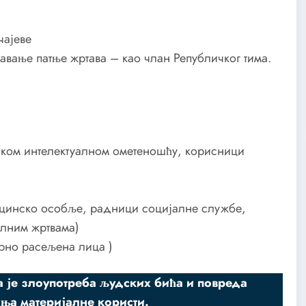
чајеве
вање патње жртава – као члан Републичког тима.
аком интелектуалном ометеношћу, корисници
цинско особље, радници социјалне службе,
алним жртвама)
рно расељена лица )
а је злоупотреба људских бића и повреда
ња материјалне користи.