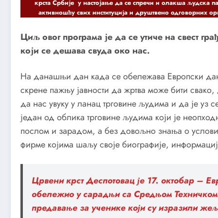
крста Србије у настојање да се спречи и олакша људска 
активношћу свих институција и друштвено одговорних ор
Циљ овог програма је да се утиче на свест гр
који се дешава свуда око нас.
На данашњи дан када се обележава Европски дан
скрене пажњу јавности да жртва може бити свако,
да нас увуку у ланац трговине људима и да је уз
један од облика трговине људима који је неопходн
послом и зарадом, а без довољно знања о услов
фирме којима шаљу своје биографије, информације
Црвени крст Деспотовац је 17. октобар – Е
обележио у сарадњи са Средњом Техничком 
предавање за ученике који су изразили жељ