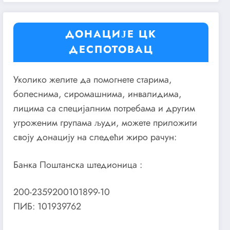
ДОНАЦИЈЕ ЦК
ДЕСПОТОВАЦ
Уколико желите да помогнете старима,
болеснима, сиромашнима, инвалидима,
лицима са специјалним потребама и другим
угроженим групама људи, можете приложити
своју донацију на следећи жиро рачун:
Банка Поштанска штедионица :
200-2359200101899-10
ПИБ: 101939762