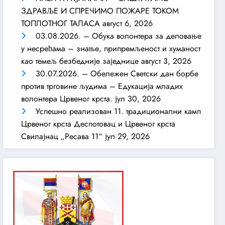
ЗДРАВЉЕ И СПРЕЧИМО ПОЖАРЕ ТОКОМ
ТОПЛОТНОГ ТАЛАСА
август 6, 2026
03.08.2026. – Обука волонтера за деловање
у несрећама – знање, припремљеност и хуманост
као темељ безбедније заједнице
август 3, 2026
30.07.2026. – Обележен Светски дан борбе
против трговине људима – Едукација младих
волонтера Црвеног крста.
јул 30, 2026
Успешно реализован 11. традиционални камп
Црвеног крста Деспотовац и Црвеног крста
Свилајнац „Ресава 11“
јул 29, 2026