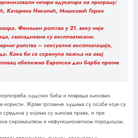
организовали четири едукатора на програму:
ић, Катарина Николић, Мишковић Горан
овора. Феномен ропства у 21. веку није
ца, свакодневно су експлоатисани.
ерног ропства – сексуалне експлоатације,
да. Како би се скренула пажња на овај
потовац обележио Европски дан борбе против
злоупотреба људских бића и повреда њихових
 користи. Жртве трговине људима су особе које су
з средина у којима су њихова права, и пре
жена сиромаштвом и нефункционалном породицом.