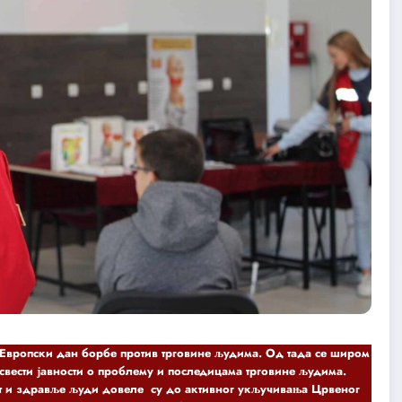
а Европски дан борбе против трговине људима. Од тада се широм
 свести јавности о проблему и последицама трговине људима.
т и здравље људи довеле су до активног укључивања Црвеног