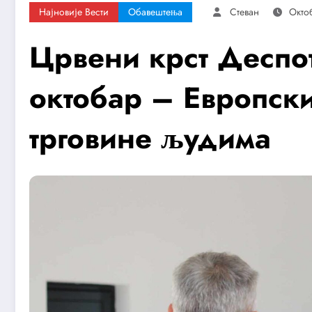
Најновије Вести
Обавештења
Стеван
Окто
Црвени крст Деспо
октобар – Европск
трговине људима