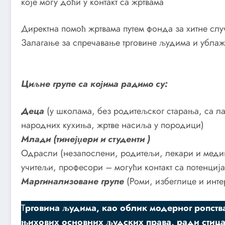
које могу доћи у контакт са жртвама
Директна помоћ жртвама путем фонда за хитне слу
Залагање за спречавање трговине људима и ублажа
Циљне групе са којима радимо су:
Деца
(у школама, без родитељског старања, са л
народних кухиња, жртве насиља у породици)
Млади (тинејџери и студенти )
Одрасли (незапослени, родитељи, лекари и меди
учитељи, професори – могући контакт са потенциј
Маргинализоване групе
(Роми, избеглице и инте
Т
рговина људима, као облик модерног ропств
њихових основних људских права, ради стица