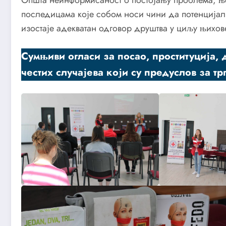
Општа неинформисаност о постојању проблема, ње
последицама које собом носи чини да потенцијал
изостаје адекватан одговор друштва у циљу њихове
Сумњиви огласи за посао, проституција,
честих случајева који су предуслов за т