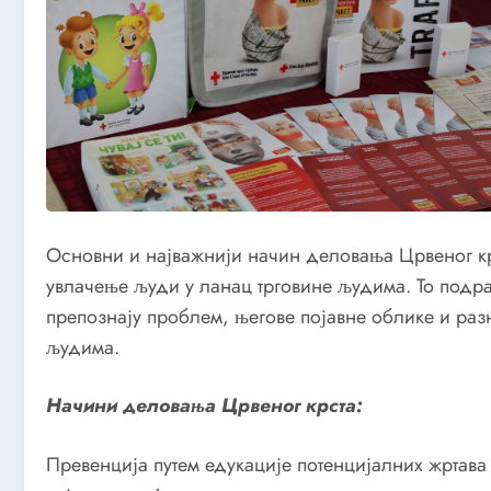
Основни и најважнији начин деловања Црвеног крс
увлачење људи у ланац трговине људима. То подра
препознају проблем, његове појавне облике и раз
људима.
Начини деловања Црвеног крста:
Превенција путем едукације потенцијалних жртава