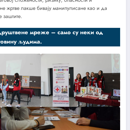
говој сложености, ризику, опасности и
не жртве лакше бивају манипулисане као и да
 заштите.
 друштвене мреже – само су неки од
рговину људима.