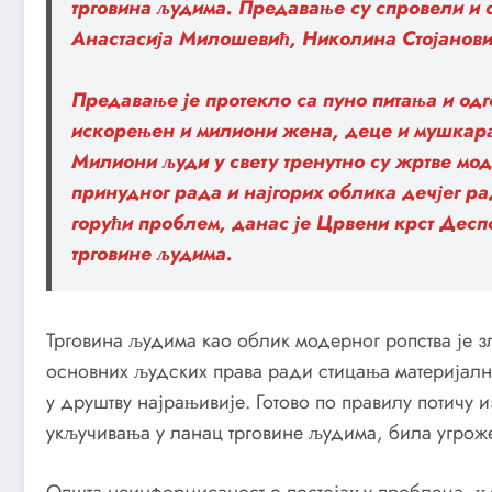
трговина људима. Предавање су спровели и 
Анастасија Милошевић, Николина Стојанов
Предавање је протекло са пуно питања и одг
искорењен и милиони жена, деце и мушкара
Милиони људи у свету тренутно су жртве мод
принудног рада и најгорих облика дечјег ра
горући проблем, данас је Црвени крст Дес
трговине људима.
Трговина људима као облик модерног ропства је 
основних људских права ради стицања материјалне
у друштву најрањивије. Готово по правилу потичу и
укључивања у ланац трговине људима, била угро