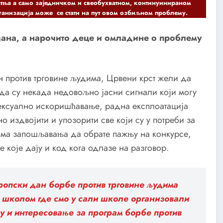
патња а само заједничком и свеобухватном, континуинираном
ганизација може се стати на пут овом озбиљном проблему.
ађана, а нарочито деце и омладине о проблему
 против трговине људима, Црвени крст жели да
 да су некада недовољно јасни сигнали који могу
 сексуално искоришћавање, радна експлоатација
о издвојити и упозорити све који су у потреби за
има запошљавања да обрате пажњу на конкурсе,
 које дају и код кога одлазе на разговор.
вропски дан борбе против трговине људима
школом где смо у сали школе организовали
у и интересовање за програм борбе против