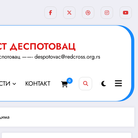
СТ ДЕСПОТОВАЦ
товац ——- despotovac@redcross.org.rs
0
СТИ
КОНТАКТ
дима