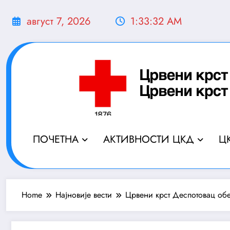
Скочи
на
август 7, 2026
1:33:33 AM
садржај
ПОЧЕТНА
АКТИВНОСТИ ЦКД
Ц
Home
Најновије вести
Црвени крст Деспотовац об