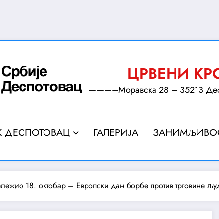
ЦРВЕНИ КР
———–Моравска 28 – 35213 Деспо
К ДЕСПОТОВАЦ
ГАЛЕРИЈА
ЗАНИМЉИВО
ележио 18. октобар – Европски дан борбе против трговине љу