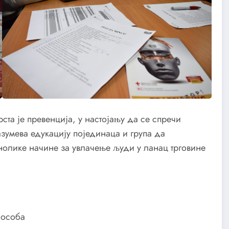
та је превенција, у настојању да се спречи
зумева едукацију појединаца и група да
нолике начине за увлачење људи у ланац трговине
 особа