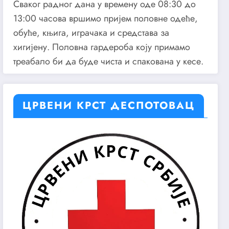
Сваког радног дана у времену оде 08:30 до
13:00 часова вршимо пријем половне одеће,
обуће, књига, играчака и средстава за
хигијену. Половна гардероба коју примамо
треабало би да буде чиста и спакована у кесе.
ЦРВЕНИ КРСТ ДЕСПОТОВАЦ