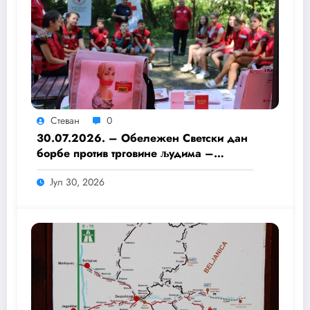
Стеван
0
30.07.2026. – Обележен Светски дан
борбе против трговине људима –
Едукација младих волонтера Црвеног
Јул 30, 2026
крста.