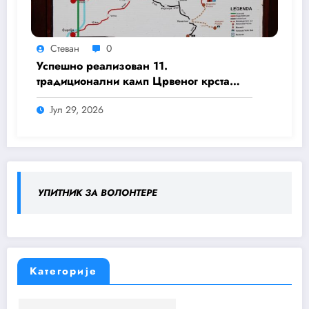
Стеван
0
Успешно реализован 11.
традиционални камп Црвеног крста
Деспотовац и Црвеног крста Свилајнац
Јул 29, 2026
„Ресава 11“
УПИТНИК ЗА ВОЛОНТЕРЕ
Категорије