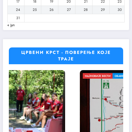
17
18
19
20
21
22
23
24
25
26
27
28
29
30
31
« јул
ЦРВЕНИ КРСТ - ПОВЕРЕЊЕ КОЈЕ
ТРАЈЕ
ОБАВЕШТЕЊА
ОБАВЕШТЕЊА