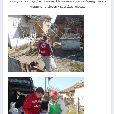
за социјални рад Деспотовац. Паковање и дистрибуцију пакета
извршио је Црвени крст Деспотовац