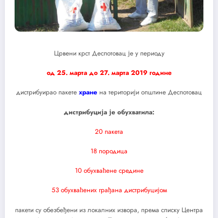
Црвени крст Деспотовац је у периоду
од 25. марта до 27. марта 2019 године
дистрибуирао пакете
хране
на територији општине Деспотовац
дистрибуција је обухватила:
20 пакета
18 породица
10 обухваћене средине
53 обухваћених грађана дистрибуцијом
пакети су обезбеђени из локалних извора, према списку Центра