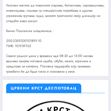
Уколико желите да помогнете старима, болеснима, сиромашнима,
инвалидима, лицима са специјалним потребама и другим
угроженим групама људи, можете приложити своју донацију на
следећи жиро рачун:
Банка Поштанска штедионица :
200-2359200101899-10
ПИБ: 101939762
Сваког радног дана у времену оде 08:30 до 13:00 часова
вршимо пријем половне одеће, обуће, књига, играчака и
средстава за хигијену. Половна гардероба коју примамо
треабало би да буде чиста и спакована у кесе.
ЦРВЕНИ КРСТ ДЕСПОТОВАЦ