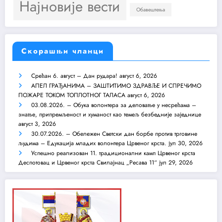
Најновије вести
Обавештења
Скорашњи чланци
Срећан 6. август – Дан рудара!
август 6, 2026
АПЕЛ ГРАЂАНИМА – ЗАШТИТИМО ЗДРАВЉЕ И СПРЕЧИМО
ПОЖАРЕ ТОКОМ ТОПЛОТНОГ ТАЛАСА
август 6, 2026
03.08.2026. – Обука волонтера за деловање у несрећама –
знање, припремљеност и хуманост као темељ безбедније заједнице
август 3, 2026
30.07.2026. – Обележен Светски дан борбе против трговине
људима – Едукација младих волонтера Црвеног крста.
јул 30, 2026
Успешно реализован 11. традиционални камп Црвеног крста
Деспотовац и Црвеног крста Свилајнац „Ресава 11“
јул 29, 2026