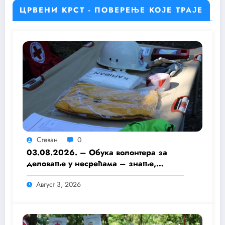
ЦРВЕНИ КРСТ - ПОВЕРЕЊЕ КОЈЕ ТРАЈЕ
Стеван
0
03.08.2026. – Обука волонтера за
деловање у несрећама – знање,
припремљеност и хуманост као темељ
Август 3, 2026
безбедније заједнице